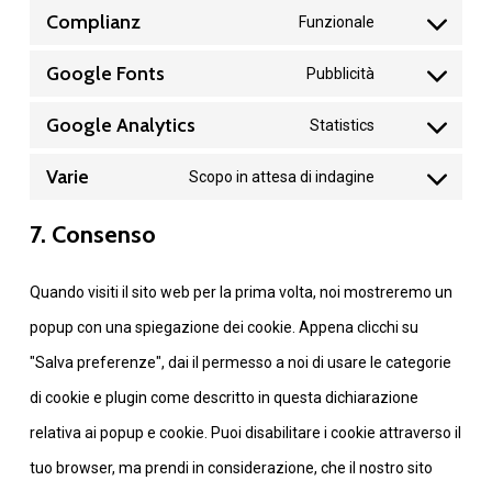
service
Complianz
Funzionale
to
Consent
wordpress
service
Google Fonts
Pubblicità
to
Consent
google-
service
Google Analytics
Statistics
to
recaptcha
Consent
complianz
service
Varie
Scopo in attesa di indagine
to
Consent
google-
service
7. Consenso
to
fonts
google-
service
analytics
Quando visiti il sito web per la prima volta, noi mostreremo un
varie
popup con una spiegazione dei cookie. Appena clicchi su
"Salva preferenze", dai il permesso a noi di usare le categorie
di cookie e plugin come descritto in questa dichiarazione
relativa ai popup e cookie. Puoi disabilitare i cookie attraverso il
tuo browser, ma prendi in considerazione, che il nostro sito