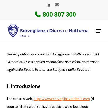
Skip
linkedin
email
to
800 807 300
Close
main
Menu
content
Menu
Questa politica sui cookie è stata aggiornata l'ultima volta il 1
Ottobre 2025 e si applica ai cittadini e ai residenti permanenti
legali dello Spazio Economico Europeo e della Svizzera.
1. Introduzione
Il nostro sito web,
https://www.sorveglianzatrieste.com
(di
seguito: "il sito web") utilizza i cookie e altre tecnologie