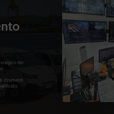
ento
vralgico dei
si
di strumenti
alificato.