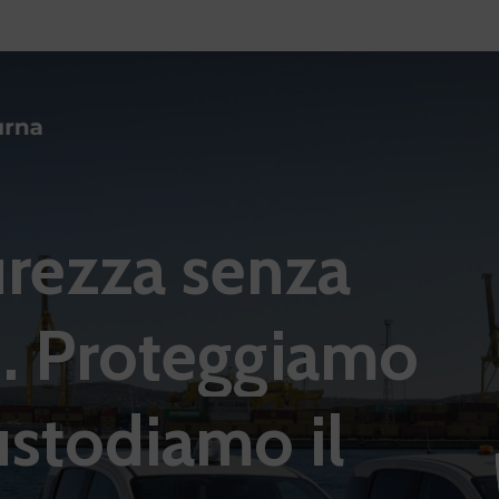
urezza
senza
.
Proteggiamo
ustodiamo
il