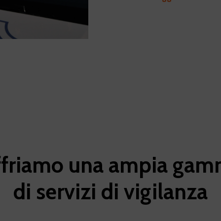
friamo
una
ampia
gam
di
servizi
di
vigilanza